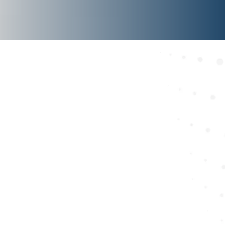
Terapia Superinductiva
A través de la generación de un fuerte campo magnético
(magnetoterapia de alta intensidad de 3 teslas) conseguimos
estimular las células nerviosas, los vasos sanguíneos y el
aparato musculoesquelético
de manera totalmente no
invasiva e indolora, añadiéndose la posibilidad de realizar
neuromodulación no invasiva.