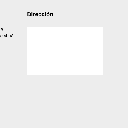
Dirección
 y
 estará