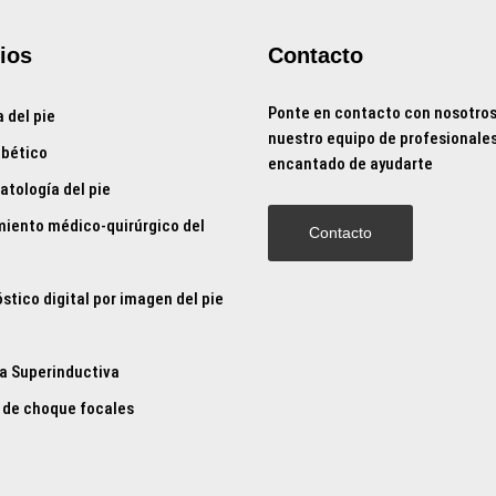
ios
Contacto
Ponte en contacto con nosotros
a del pie
nuestro equipo de profesionales
abético
encantado de ayudarte
tología del pie
iento médico-quirúrgico del
Contacto
stico digital por imagen del pie
a Superinductiva
 de choque focales