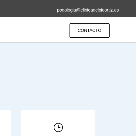
podologia@clinicadelpieortiz.es
CONTACTO
}