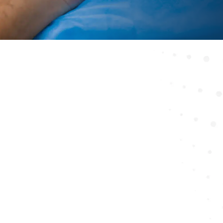
Tratamiento podológico con
láser
Se trata de una innovadora alternativa de tratamiento con
múltiples aplicaciones clínicas. Principalmente se usa para el
tratamiento de verrugas plantares (papilomas) así como en
cirugía ungueal (uñas incarnadas).
Beneficios del láser
: