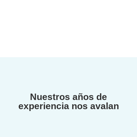
contamos con años de experiencia en el campo
de la podología. Nuestros profesionales tienen
la experiencia y conocimiento para brindarte
tratamientos eficaces.
Nuestros años de
experiencia nos avalan