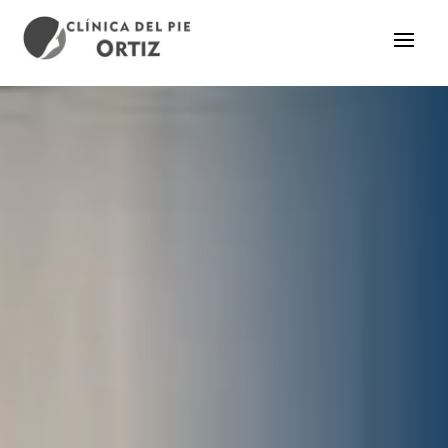
Clínica del pie en Gijón
Ofrecemos tratamientos médicos quirúrgicos de pie y
tobillo en Gijón
CONTACTO