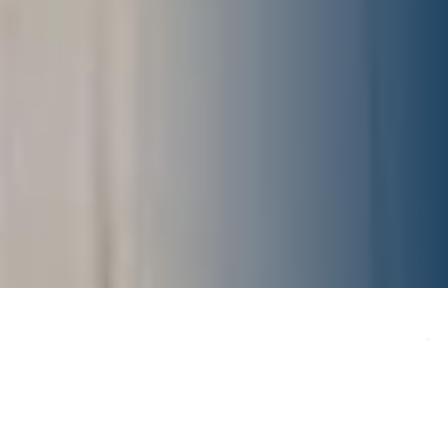
Cirugía de juanete
La cirugía de juanete es una solución eficaz para
eliminar el dolor y mejorar la estética de los pies.
¡Mantén tus pies saludables y cómodos!